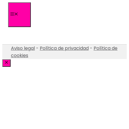
Saltar
al
Menú
contenido
Aviso legal
-
Política de privacidad
-
Política de
cookies
Cerrar